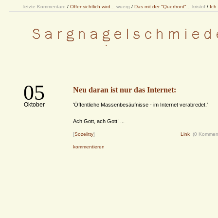
letzte Kommentare
/
Offensichtlich wird...
wuerg
/
Das mit der "Querfront"...
kristof
/
Ich
05
Neu daran ist nur das Internet:
Oktober
'Öffentliche Massenbesäufnisse - im Internet verabredet.'
Ach Gott, ach Gott! ...
[
Sozeiitty
]
Link
(0 Kommen
kommentieren