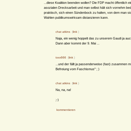
...diese Koalition beenden wollen? Die FDP macht öffentlich e
asozialen Drecksarbeit und man selbst hält sich vornehm bed
praktisch, sich einen Sündenbock zu halten, von dem man si
Wahlen publikumswirksam distanzieren kann.
chat atkins
(
link
)
Naja, ein wenig hoppelt das zu unserem Gaudi ja auc
Dann aber kommt der 9. Mai ...
txxx666
(
link
)
...und der fällt ja passenderweise (fast) zusammen m
Befreiung vom Faschismus" ; )
chat atkins
(
link
)
Na, na, na!
;-)
kommentieren