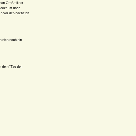
inen Großteil der
eckt. Ist doch
ch vor den nächsten
h sich noch hin.
it dem "Tag der