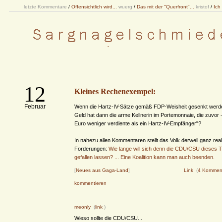
letzte Kommentare
/
Offensichtlich wird...
wuerg
/
Das mit der "Querfront"...
kristof
/
Ich
12
Kleines Rechenexempel:
Februar
Wenn die Hartz-IV-Sätze gemäß FDP-Weisheit gesenkt werde
Geld hat dann die arme Kellnerin im Portemonnaie, die zuvor -
Euro weniger verdiente als ein Hartz-IV-Empfänger"?
In nahezu allen Kommentaren stellt das Volk derweil ganz real
Forderungen:
Wie lange will sich denn die CDU/CSU dieses 
gefallen lassen? ... Eine Koalition kann man auch beenden.
[
Neues aus Gaga-Land
]
Link
(
4 Kommen
kommentieren
meonly
(
link
)
Wieso sollte die CDU/CSU...