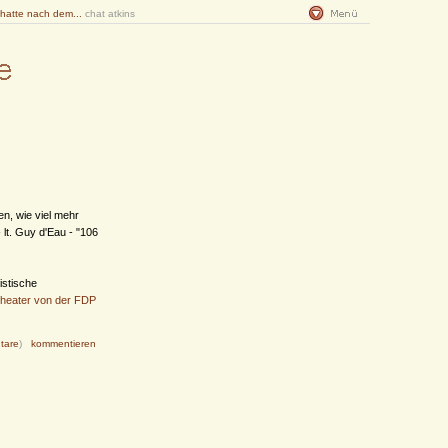
 hatte nach dem...
chat atkins
n, wie viel mehr
 lt. Guy d'Eau - "106
istische
Theater von der FDP
tare
)
kommentieren