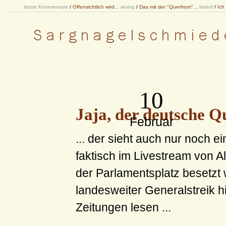
letzte Kommentare
/
Offensichtlich wird...
wuerg
/
Das mit der "Querfront"...
kristof
/
Ich
10
Jaja, der deutsche Qu
Februar
... der sieht auch nur noch 
faktisch im Livestream von 
der Parlamentsplatz besetzt 
landesweiter Generalstreik 
Zeitungen lesen ...