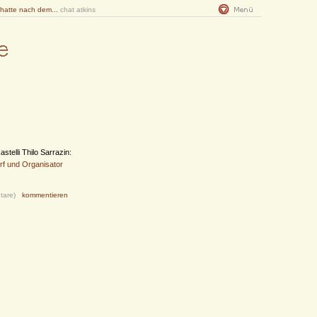
 hatte nach dem...
chat atkins
stelli Thilo Sarrazin:
rf und Organisator
tare)
kommentieren