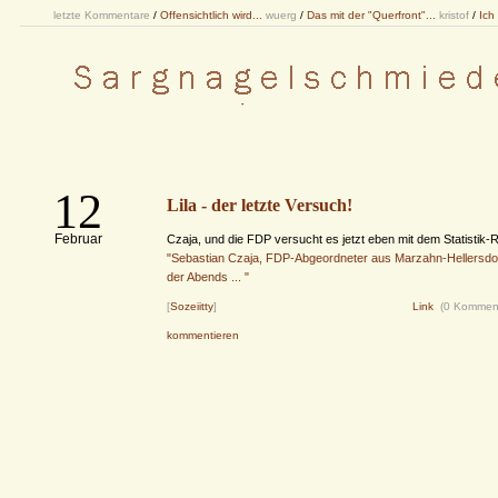
letzte Kommentare
/
Offensichtlich wird...
wuerg
/
Das mit der "Querfront"...
kristof
/
Ich
12
Lila - der letzte Versuch!
Februar
Czaja, und die FDP versucht es jetzt eben mit dem Statistik-Ra
"Sebastian Czaja, FDP-Abgeordneter aus Marzahn-Hellersdo
der Abends ... "
[
Sozeiitty
]
Link
(0 Kommen
kommentieren