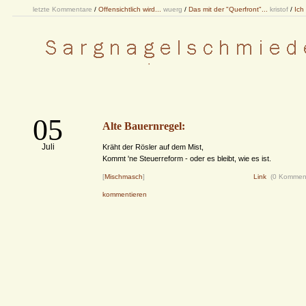
letzte Kommentare
/
Offensichtlich wird...
wuerg
/
Das mit der "Querfront"...
kristof
/
Ich
05
Alte Bauernregel:
Juli
Kräht der Rösler auf dem Mist,
Kommt 'ne Steuerreform - oder es bleibt, wie es ist.
[
Mischmasch
]
Link
(0 Kommen
kommentieren