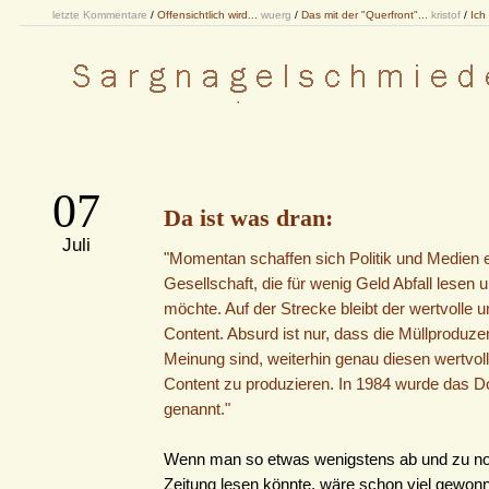
letzte Kommentare
/
Offensichtlich wird...
wuerg
/
Das mit der "Querfront"...
kristof
/
Ich
07
Da ist was dran:
Juli
"Momentan schaffen sich Politik und Medien 
Gesellschaft, die für wenig Geld Abfall lesen
möchte. Auf der Strecke bleibt der wertvolle u
Content. Absurd ist nur, dass die Müllproduze
Meinung sind, weiterhin genau diesen wertvol
Content zu produzieren. In 1984 wurde das 
genannt."
Wenn man so etwas wenigstens ab und zu noc
Zeitung lesen könnte, wäre schon viel gewonn