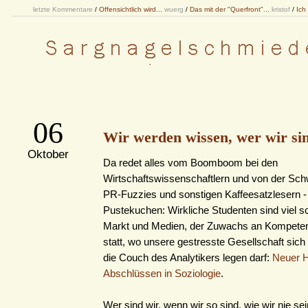
letzte Kommentare
/
Offensichtlich wird...
wuerg
/
Das mit der "Querfront"...
kristof
/
Ich
06
Wir werden wissen, wer wir si
Oktober
Da redet alles vom Boomboom bei den
Wirtschaftswissenschaftlern und von der S
PR-Fuzzies und sonstigen Kaffeesatzlesern -
Pustekuchen: Wirkliche Studenten sind viel sc
Markt und Medien, der Zuwachs an Kompetenz
statt, wo unsere gestresste Gesellschaft sich
die Couch des Analytikers legen darf:
Neuer H
Abschlüssen in Soziologie
.
Wer sind wir, wenn wir so sind, wie wir nie sei