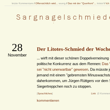
letzte Kommentare
/
Offensichtlich wird...
wuerg
/
Das mit der "Querfront"...
kristof
/
Ich
28
Der Litotes-Schmied der Woche 
November
... wirft mit dieser schönen Doppelverneinung 
politische Konkurrenz aus dem Rennen:
Das 
sei "nicht unerwartbar" gewesen
. Da müsste j
jemand mit einem "gebremsten Minuswachst
daherkommen, um Jürgen Rüttgers vor dem 
Siegertreppchen noch zu stoppen.
[
Sprachliches
]
Link
(0 Kommen
kommentieren