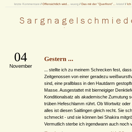
letzte Kommentare
/
Offensichtlich wird...
wuerg
/
Das mit der "Querfront"...
kristof
/
Ich
04
Gestern ...
November
... stellte ich zu meinem Schrecken fest, dass
Zeitgenossen von einer geradezu weißwursthaf
sind, eine prallblass in den Hautdarm gestopft
Masse. Ausgestattet mit bierneigiger Denktief
Konditionalsatz als akademische Zumutung s
trüben Hefeschlamm rührt. Ob Wortwitz oder
alles ist diesen Saitlingen gleich recht. Sie s
schmeckt - und sie können bei Shakira mitgrö
Vermutlich sterbe ich irgendwann auch noch vo