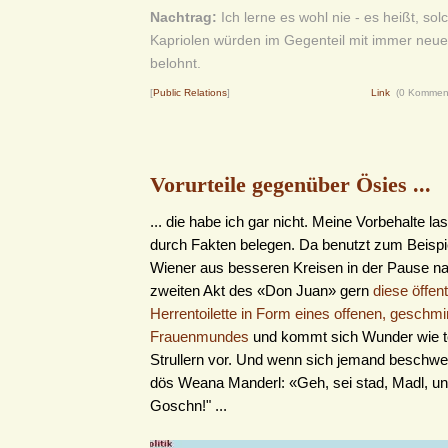
Nachtrag:
Ich lerne es wohl nie - es heißt, so
Kapriolen würden im Gegenteil mit immer neue
belohnt.
[
Public Relations
]
Link
(0 Kommen
Vorurteile gegenüber Ösies ...
... die habe ich gar nicht. Meine Vorbehalte la
durch Fakten belegen. Da benutzt zum Beispie
Wiener aus besseren Kreisen in der Pause 
zweiten Akt des «Don Juan» gern
diese öffent
Herrentoilette in Form eines offenen, geschm
Frauenmundes
und kommt sich Wunder wie to
Strullern vor. Und wenn sich jemand beschwer
dös Weana Manderl: «Geh, sei stad, Madl, un
Goschn!" ...