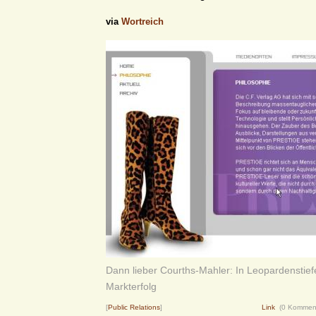
via
Wortreich
Dann lieber Courths-Mahler: In Leopardenstie
Markterfolg
[
Public Relations
]
Link
(0 Kommen