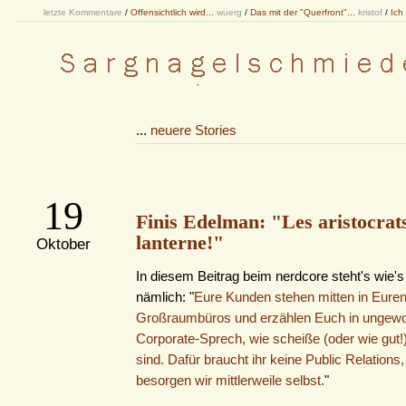
letzte Kommentare
/
Offensichtlich wird...
wuerg
/
Das mit der "Querfront"...
kristof
/
Ich
...
neuere Stories
19
Finis Edelman: "Les aristocrats
lanterne!"
Oktober
In diesem Beitrag beim nerdcore steht's wie's 
nämlich: "
Eure Kunden stehen mitten in Eure
Großraumbüros und erzählen Euch in ungew
Corporate-Sprech, wie scheiße (oder wie gut!
sind. Dafür braucht ihr keine Public Relations,
besorgen wir mittlerweile selbst.
"