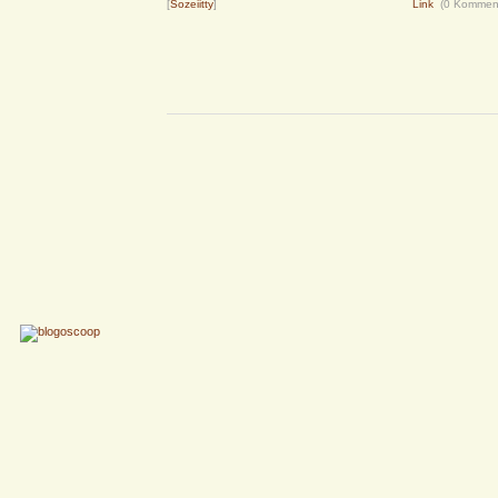
[
Sozeiitty
]
Link
(0 Kommen