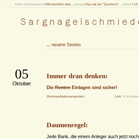
letzte Kommentare
/
Offensichtlich wird...
wuerg
/
Das mit der "Querfront"...
kristof
/
Ich
...
neuere Stories
05
Immer dran denken:
Oktober
Die
Renten
Einlagen sind sicher!
[
Kommunikationsexperten
]
Link
(0 Kommen
Daumenregel:
Jede Bank, die einem Anleger auch jetzt noch