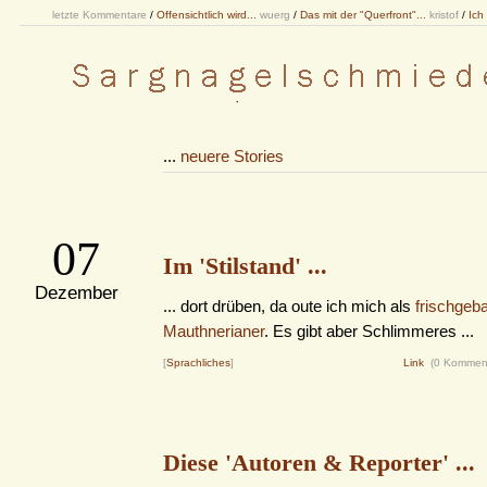
letzte Kommentare
/
Offensichtlich wird...
wuerg
/
Das mit der "Querfront"...
kristof
/
Ich
...
neuere Stories
07
Im 'Stilstand' ...
Dezember
... dort drüben, da oute ich mich als
frischgeb
Mauthnerianer
. Es gibt aber Schlimmeres ...
[
Sprachliches
]
Link
(0 Kommen
Diese 'Autoren & Reporter' ...