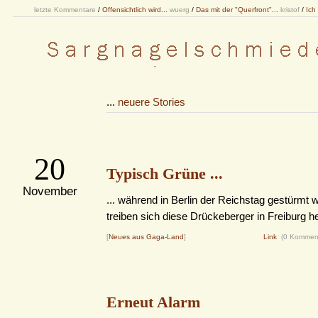
letzte Kommentare
/
Offensichtlich wird...
wuerg
/
Das mit der "Querfront"...
kristof
/
Ich
...
neuere Stories
20
Typisch Grüne ...
November
... während in Berlin der Reichstag gestürmt w
treiben sich diese Drückeberger in Freiburg h
[
Neues aus Gaga-Land
]
Link
(0 Kommen
Erneut Alarm