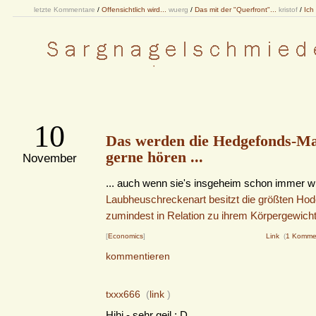
letzte Kommentare
/
Offensichtlich wird...
wuerg
/
Das mit der "Querfront"...
kristof
/
Ich
10
Das werden die Hedgefonds-M
gerne hören ...
November
... auch wenn sie's insgeheim schon immer 
Laubheuschreckenart besitzt die größten Hod
zumindest in Relation zu ihrem Körpergewicht
[
Economics
]
Link
(
1 Komme
kommentieren
txxx666
(
link
)
Hihi - sehr geil : D