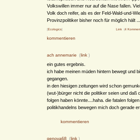
Volkswillen immer nur auf die Nase fallen. Viel
Volk doch reifer, als es der Feld-Wald-und-Wi
Provinzpolitiker bisher noch für möglich hält ..
[
Ecologics
]
Link
(
4 Kommen
kommentieren
ach annemarie
(
link
)
ein gutes ergebnis.
ich habe meinen müden hintern bewegt und b
gegangen.
in den hiesigen zeitungen wird schon gemunke
(wut-)bürger nicht die politiker seien und daß 
folgen haben könnte....haha. die fatalen folge
politikhandelns bewegen mich doch gerade er
kommentieren
genova68
(
link
)