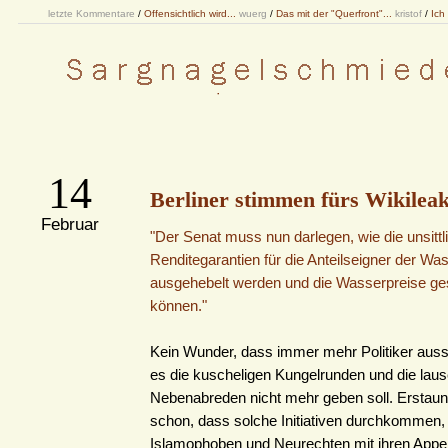
letzte Kommentare
/
Offensichtlich wird...
wuerg
/
Das mit der "Querfront"...
kristof
/
Ich
14
Berliner stimmen fürs Wikileak
Februar
"Der Senat muss nun darlegen, wie die unsitt
Renditegarantien für die Anteilseigner der Wa
ausgehebelt werden und die Wasserpreise g
können."
Kein Wunder, dass immer mehr Politiker ausst
es die kuscheligen Kungelrunden und die lau
Nebenabreden nicht mehr geben soll. Erstaunl
schon, dass solche Initiativen durchkommen,
Islamophoben und Neurechten mit ihren Appel