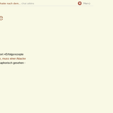
 hatte nach dem...
chat atkins
ort «Erfolgsrezepte
n, muss einer Attacke
taphorisch gesehen -