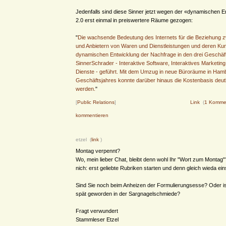
Jedenfalls sind diese Sinner jetzt wegen der «dynamischen 
2.0 erst einmal in preiswertere Räume gezogen:
"
Die wachsende Bedeutung des Internets für die Beziehung z
und Anbietern von Waren und Dienstleistungen und deren Kun
dynamischen Entwicklung der Nachfrage in den drei Geschä
SinnerSchrader - Interaktive Software, Interaktives Marketing
Dienste - geführt. Mit dem Umzug in neue Büroräume in Ha
Geschäftsjahres konnte darüber hinaus die Kostenbasis deutl
werden.
"
[
Public Relations
]
Link
(
1 Komme
kommentieren
etzel (
link
)
Montag verpennt?
Wo, mein lieber Chat, bleibt denn wohl Ihr "Wort zum Montag"
nich: erst geliebte Rubriken starten und denn gleich wieda eins
Sind Sie noch beim Anheizen der Formulierungsesse? Oder i
spät geworden in der Sargnagelschmiede?
Fragt verwundert
Stammleser Etzel