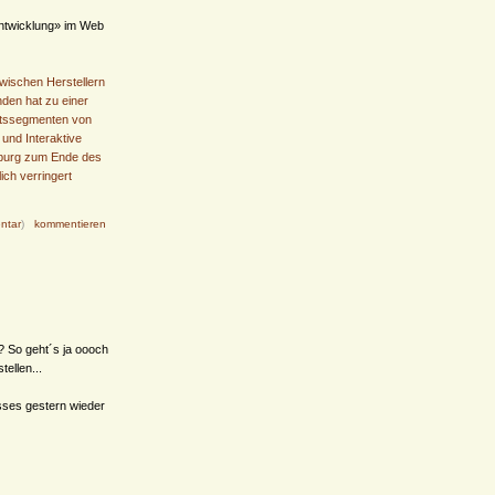
Entwicklung» im Web
wischen Herstellern
den hat zu einer
ftssegmenten von
 und Interaktive
mburg zum Ende des
ich verringert
ntar
)
kommentieren
? So geht´s ja oooch
tellen...
sses gestern wieder