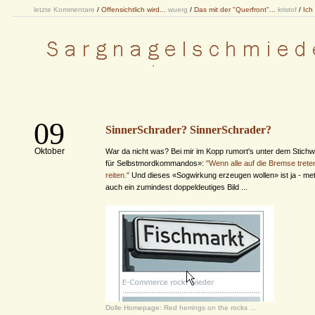
letzte Kommentare
/
Offensichtlich wird...
wuerg
/
Das mit der "Querfront"...
kristof
/
Ich
09
SinnerSchrader? SinnerSchrader?
Oktober
War da nicht was? Bei mir im Kopp rumort's unter dem Stichw
für Selbstmordkommandos»:
"Wenn alle auf die Bremse trete
reiten."
Und dieses «Sogwirkung erzeugen wollen» ist ja - me
auch ein zumindest doppeldeutiges Bild ...
Dolle Homepage: Red herrings on the rocks ...