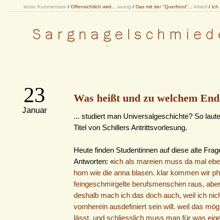
letzte Kommentare
/
Offensichtlich wird...
wuerg
/
Das mit der "Querfront"...
kristof
/
Ich
23
Was heißt und zu welchem Ende
Januar
... studiert man Universalgeschichte? So laute
Titel von Schillers Antrittsvorlesung.
Heute finden Studentinnen auf diese alte Fra
Antworten: «
ich als mareien muss da mal eben
horn wie die anna blasen. klar kommen wir phil
feingeschmirgelte berufsmenschen raus, abe
deshalb mach ich das doch auch, weil ich nic
vornherein ausdefiniert sein will. weil das mög
lässt. und schliesslich muss man für was ei