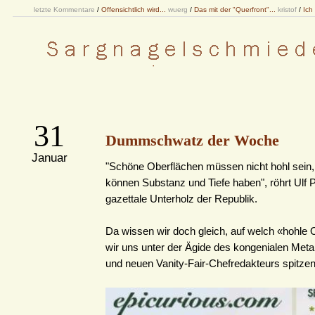
letzte Kommentare
/
Offensichtlich wird...
wuerg
/
Das mit der "Querfront"...
kristof
/
Ich
31
Dummschwatz der Woche
Januar
"Schöne Oberflächen müssen nicht hohl sein
können Substanz und Tiefe haben", röhrt Ulf 
gazettale Unterholz der Republik.
Da wissen wir doch gleich, auf welch «hohle 
wir uns unter der Ägide des kongenialen Met
und neuen Vanity-Fair-Chefredakteurs spitzen