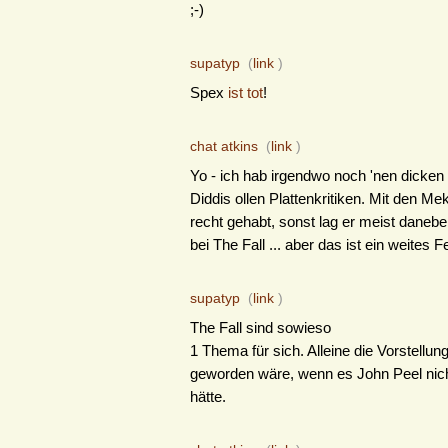
;-)
supatyp
(
link
)
Spex
ist tot
!
chat atkins
(
link
)
Yo - ich hab irgendwo noch 'nen dicken
Diddis ollen Plattenkritiken. Mit den Me
recht gehabt, sonst lag er meist daneb
bei The Fall ... aber das ist ein weites Fe
supatyp
(
link
)
The Fall sind sowieso
1 Thema für sich. Alleine die Vorstellu
geworden wäre, wenn es John Peel nic
hätte.