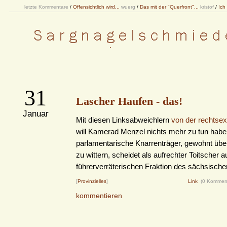
letzte Kommentare
/
Offensichtlich wird...
wuerg
/
Das mit der "Querfront"...
kristof
/
Ich
31
Lascher Haufen - das!
Januar
Mit diesen Linksabweichlern
von der rechts
will Kamerad Menzel nichts mehr zu tun habe
parlamentarische Knarrenträger, gewohnt übera
zu wittern, scheidet als aufrechter Toitscher a
führerverräterischen Fraktion des sächsisch
[
Provinzielles
]
Link
(0 Kommen
kommentieren