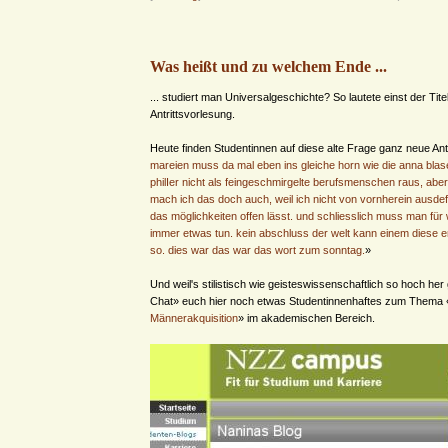
Was heißt und zu welchem Ende ...
... studiert man Universalgeschichte? So lautete einst der Tite
Antrittsvorlesung.
Heute finden Studentinnen auf diese alte Frage ganz neue An
mareien muss da mal eben ins gleiche horn wie die anna bla
philIer nicht als feingeschmirgelte berufsmenschen raus, abe
mach ich das doch auch, weil ich nicht von vornherein ausdefini
das möglichkeiten offen lässt. und schliesslich muss man fü
immer etwas tun. kein abschluss der welt kann einem diese er
so. dies war das war das wort zum sonntag.
»
Und weil's stilistisch wie geisteswissenschaftlich so hoch her g
Chat» euch hier noch etwas Studentinnenhaftes zum Thema 
Männerakquisition
» im akademischen Bereich.