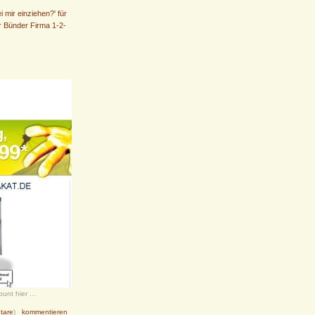
i mir einziehen?' für
r Bünder Firma 1-2-
nt hier ...
tare
)
kommentieren