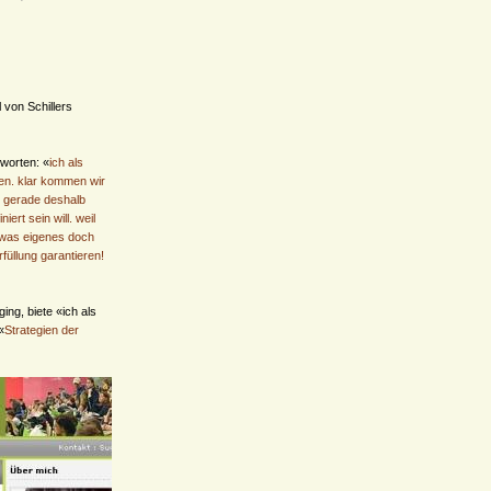
l von Schillers
tworten: «
ich als
sen. klar kommen wir
r gerade deshalb
ert sein will. weil
r was eigenes doch
füllung garantieren!
ing, biete «ich als
«
Strategien der