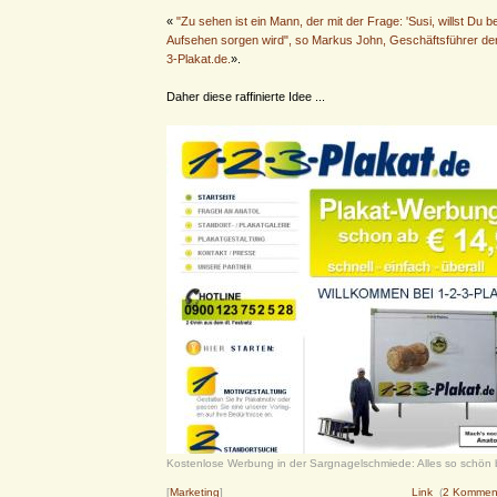
«
"Zu sehen ist ein Mann, der mit der Frage: 'Susi, willst Du be
Aufsehen sorgen wird", so Markus John, Geschäftsführer de
3-Plakat.de.
».
Daher diese raffinierte Idee ...
Kostenlose Werbung in der Sargnagelschmiede: Alles so schön bu
[
Marketing
]
Link
(
2 Kommen