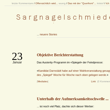
letzte Kommentare
/
Offensichtlich wird...
wuerg
/
Das mit der "Querfront"...
kristof
/
Ich
...
neuere Stories
23
Objektive Berichterstattung
Januar
Das Austerity-Programm im «Spiegel» der Feindpresse:
«
Kandidat Darnstädt habe auf einer Wahlveranstaltung gesagt
des „Spiegel“ Woche für Woche nach oben gelogen werde.
»
[
Mediales
]
Link
(0 Kommen
Unterhalb der Aufmerksamkeitsschwelle ...
... ist noch viel Platz, dachte sich dieser Werber: