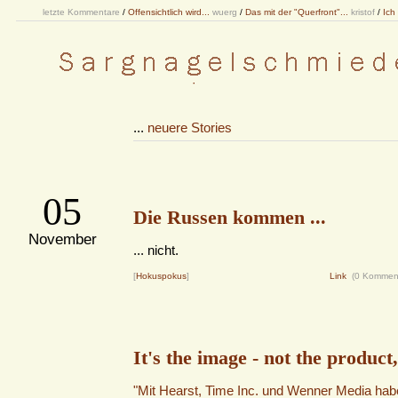
letzte Kommentare
/
Offensichtlich wird...
wuerg
/
Das mit der "Querfront"...
kristof
/
Ich
...
neuere Stories
05
Die Russen kommen ...
November
... nicht.
[
Hokuspokus
]
Link
(0 Kommen
It's the image - not the product,
"Mit Hearst, Time Inc. und Wenner Media habe