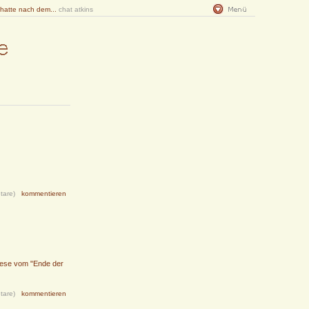
 hatte nach dem...
chat atkins
tare)
kommentieren
ese vom "Ende der
tare)
kommentieren