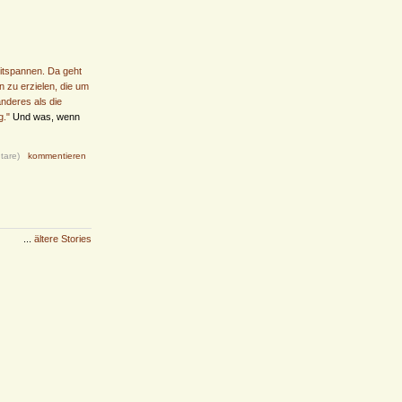
eitspannen. Da geht
n zu erzielen, die um
nderes als die
g."
Und was, wenn
tare)
kommentieren
...
ältere Stories