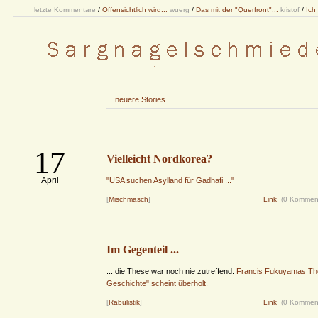
letzte Kommentare
/
Offensichtlich wird...
wuerg
/
Das mit der "Querfront"...
kristof
/
Ich
...
neuere Stories
17
Vielleicht Nordkorea?
April
"USA suchen Asylland für Gadhafi ..."
[
Mischmasch
]
Link
(0 Kommen
Im Gegenteil ...
... die These war noch nie zutreffend:
Francis Fukuyamas Th
Geschichte" scheint überholt.
[
Rabulistik
]
Link
(0 Kommen