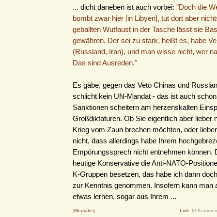
... dicht daneben ist auch vorbei:
"Doch die W
bombt zwar hier [in Libyen], tut dort aber nicht
geballten Wutfaust in der Tasche lässt sie Ba
gewähren. Der sei zu stark, heißt es, habe V
(Russland, Iran), und man wisse nicht, wer 
Das sind Ausreden."
Es gäbe, gegen das Veto Chinas und Russlan
schlicht kein UN-Mandat - das ist auch schon 
Sanktionen scheitern am herzenskalten Einsp
Großdiktaturen. Ob Sie eigentlich aber lieber
Krieg vom Zaun brechen möchten, oder liebe
nicht, dass allerdings habe Ihrem hochgebrez
Empörungssprech nicht entnehmen können. 
heutige Konservative die Anti-NATO-Positione
K-Gruppen besetzen, das habe ich dann doch
zur Kenntnis genommen. Insofern kann man 
etwas lernen, sogar aus Ihrem ...
[
Mediales
]
Link
(0 Kommen