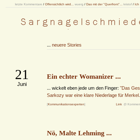
letzte Kommentare
/
Offensichtlich wird...
wuerg
/
Das mit der "Querfront"...
kristof
/
Ich
...
neuere Stories
21
Ein echter Womanizer ...
Juni
... wickelt eben jede um den Finger:
"Das Ges
Sarkozy war eine klare Niederlage für Merkel.
[
Kommunikationsexperten
]
Link
(0 Kommen
Nö, Malte Lehming ...