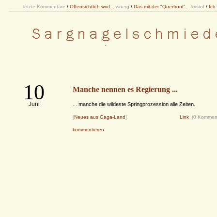
letzte Kommentare
/
Offensichtlich wird...
wuerg
/
Das mit der "Querfront"...
kristof
/
Ich
10
Manche nennen es Regierung ...
Juni
... manche die wildeste Springprozession alle Zeiten.
[
Neues aus Gaga-Land
]
Link
(0 Kommen
kommentieren