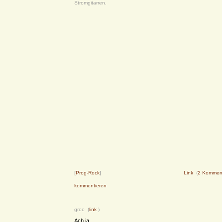
Stromgitarren.
[
Prog-Rock
]
Link
(
2 Kommen
kommentieren
groo (
link
)
Ach ja,