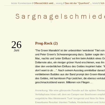
letzte Kommentare
/
Offensichtlich wird...
wuerg
/
Das mit der "Querfront"...
kristof
/
Ich
26
Prog-Rock (2)
Juni
'The Green Manalishi' ist der unbestritten 'weirdeste' Titel vo
und Peter Green's Schwanengesang dazu. Später sagte der 
Mac, nachts und 'unter Einfluss' sei ihm beim Anblick eines 
Dollarnote also, ein riesiger grüner Hund erschienen, was ih
über den verderblichen Einfluss des Geldes inspiriert habe:
"
don't want to do ..."
. Nach seinem Ausstieg unmittelbar danac
verbliebenen Buddies aus der Band prompt den Green-Manal
des Geldes, mit harmlosen Pop-Liedchen, die ebenso verkäufl
geschmackstötend waren. Millionen von Fliegen ...
Anmerkung: Wer eine glänzende Parodie auf die späten Fleetwo
Verfallsphase hören will, dem sei Camper van Beethoven empfo
vorgebliche Mac-Meisterwerk 'Tusk' kongenial und Note für Note
Erwartbares Resultat: blankes Trallala, Kinderliedchen und Schü