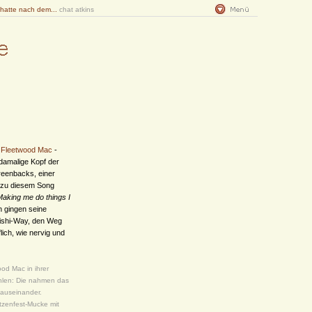
 hatte nach dem...
chat atkins
n
Fleetwood Mac
-
damalige Kopf der
Greenbacks, einer
n zu diesem Song
Making me do things I
h gingen seine
ishi-Way, den Weg
ich, wie nervig und
od Mac in ihrer
hlen: Die nahmen das
 auseinander.
tzenfest-Mucke mit