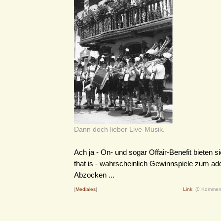
Dann doch lieber Live-Musik.
Ach ja - On- und sogar Offair-Benefit bieten s
that is - wahrscheinlich Gewinnspiele zum add
Abzocken ...
[
Mediales
]
Link
(0 Kommen