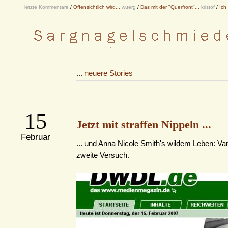
letzte Kommentare
/
Offensichtlich wird...
wuerg
/
Das mit der "Querfront"...
kristof
/
Ich
...
neuere Stories
15
Jetzt mit straffen Nippeln ...
Februar
... und Anna Nicole Smith's wildem Leben: Vani
zweite Versuch.