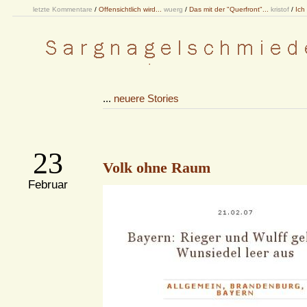
letzte Kommentare
/
Offensichtlich wird...
wuerg
/
Das mit der "Querfront"...
kristof
/
Ich
...
neuere Stories
23
Volk ohne Raum
Februar