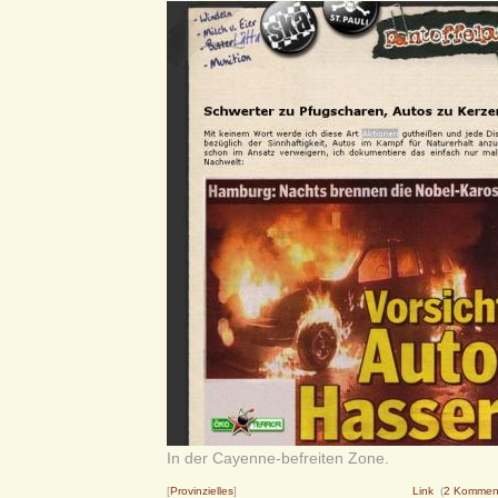
In der Cayenne-befreiten Zone.
[
Provinzielles
]
Link
(
2 Kommen