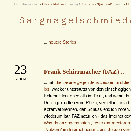
letzte Kommentare
/
Offensichtlich wird...
wuerg
/
Das mit der "Querfront"...
kristof
/
Ich
...
neuere Stories
23
Frank Schirrmacher (FAZ) ...
Januar
... tritt
die Lawine gegen Jens Jessen und die 
los
, wacker unterstützt von den einschlägige
Kolumnisten, ebenfalls im Print, und wenn dan
Durchgeknallten vom Rhein, vertieft in ihr virt
Koranverbrennen, den Schuss endlich hören,
wiederum laut FAZ natürlich - das Internet ge
Was da an sogenannten „Leserkommentaren“
„Nutzern“ im Internet gegen Jens Jessen veröf