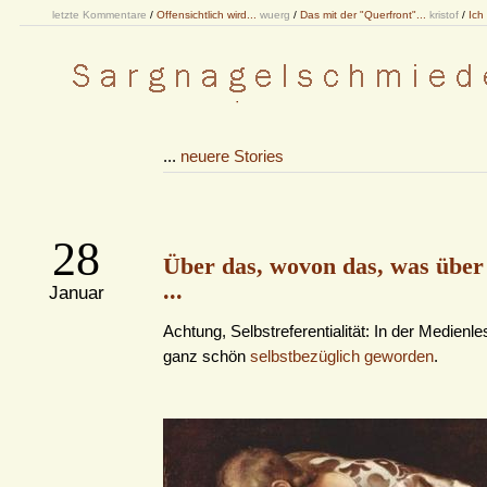
letzte Kommentare
/
Offensichtlich wird...
wuerg
/
Das mit der "Querfront"...
kristof
/
Ich
...
neuere Stories
28
Über das, wovon das, was über
...
Januar
Achtung, Selbstreferentialität: In der Medienle
ganz schön
selbstbezüglich geworden
.