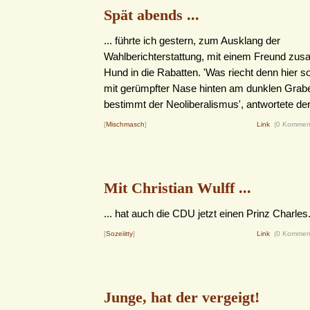
Spät abends ...
... führte ich gestern, zum Ausklang der
Wahlberichterstattung, mit einem Freund z
Hund in die Rabatten. 'Was riecht denn hier so?
mit gerümpfter Nase hinten am dunklen Grabe
bestimmt der Neoliberalismus', antwortete der 
[
Mischmasch
]
Link
(0 Kommen
Mit Christian Wulff ...
... hat auch die CDU jetzt einen Prinz Charles
[
Sozeiitty
]
Link
(0 Kommen
Junge, hat der vergeigt!