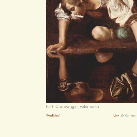
Bild: Caravaggio, wikimedia
[
Mediales
]
Link
(0 Kommen