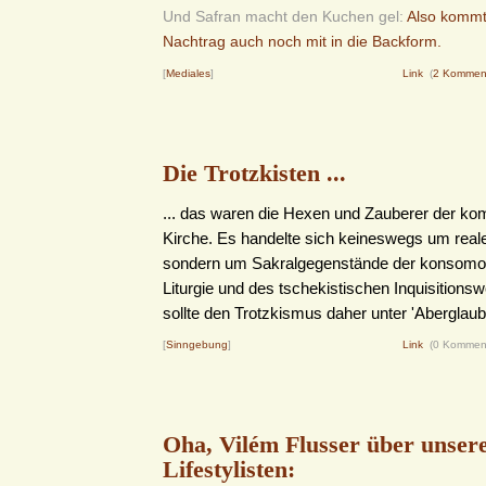
Und Safran macht den Kuchen gel:
Also kommt
Nachtrag auch noch mit in die Backform.
[
Mediales
]
Link
(
2 Kommen
Die Trotzkisten ...
... das waren die Hexen und Zauberer der k
Kirche. Es handelte sich keineswegs um reale
sondern um Sakralgegenstände der konsomo
Liturgie und des tschekistischen Inquisition
sollte den Trotzkismus daher unter 'Aberglaube
[
Sinngebung
]
Link
(0 Kommen
Oha, Vilém Flusser über unser
Lifestylisten: