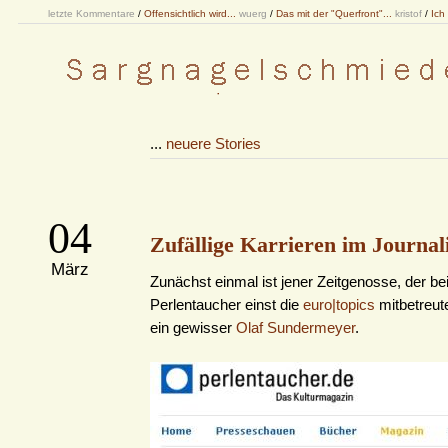
letzte Kommentare
/
Offensichtlich wird...
wuerg
/
Das mit der "Querfront"...
kristof
/
Ich
...
neuere Stories
04
Zufällige Karrieren im Journal
März
Zunächst einmal ist jener Zeitgenosse, der b
Perlentaucher einst die
euro|topics
mitbetreute,
ein gewisser
Olaf Sundermeyer
.