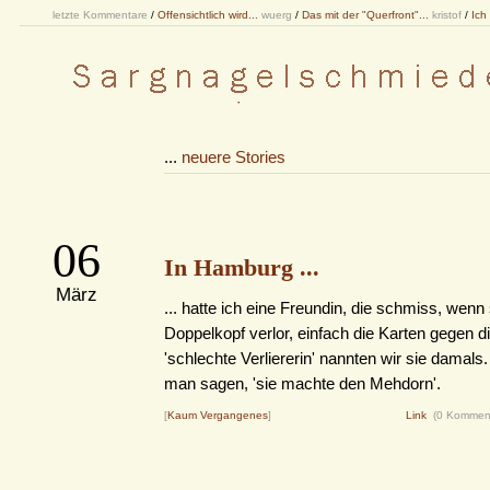
letzte Kommentare
/
Offensichtlich wird...
wuerg
/
Das mit der "Querfront"...
kristof
/
Ich
...
neuere Stories
06
In Hamburg ...
März
... hatte ich eine Freundin, die schmiss, wenn
Doppelkopf verlor, einfach die Karten gegen d
'schlechte Verliererin' nannten wir sie damal
man sagen, 'sie machte den Mehdorn'.
[
Kaum Vergangenes
]
Link
(0 Kommen