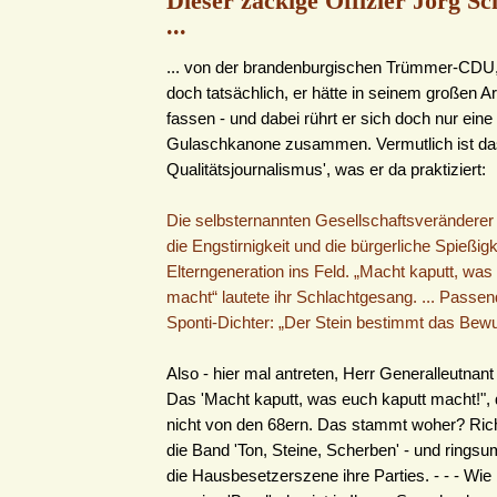
Dieser zackige Offizier Jörg 
...
... von der brandenburgischen Trümmer-CDU,
doch tatsächlich, er hätte in seinem großen Ar
fassen - und dabei rührt er sich doch nur eine
Gulaschkanone zusammen. Vermutlich ist das
Qualitätsjournalismus', was er da praktiziert:
Die selbsternannten Gesellschaftsverändere
die Engstirnigkeit und die bürgerliche Spießigk
Elterngeneration ins Feld. „Macht kaputt, was
macht“ lautete ihr Schlachtgesang. ... Passen
Sponti-Dichter: „Der Stein bestimmt das Bewu
Also - hier mal antreten, Herr Generalleutna
Das 'Macht kaputt, was euch kaputt macht!",
nicht von den 68ern. Das stammt woher? Rich
die Band 'Ton, Steine, Scherben' - und ringsu
die Hausbesetzerszene ihre Parties. - - - Wie b