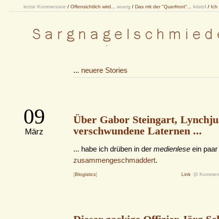
letzte Kommentare
/
Offensichtlich wird...
wuerg
/
Das mit der "Querfront"...
kristof
/
Ich
...
neuere Stories
09
Über Gabor Steingart, Lynchju
verschwundene Laternen ...
März
... habe ich drüben in der
medienlese
ein paar
zusammengeschmaddert
.
[
Blogistics
]
Link
(0 Kommen