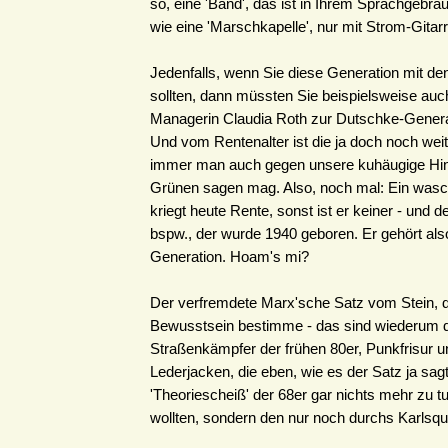
so, eine 'Band', das ist in Ihrem Sprachgebr
wie eine 'Marschkapelle', nur mit Strom-Gitar
Jedenfalls, wenn Sie diese Generation mit d
sollten, dann müssten Sie beispielsweise auc
Managerin Claudia Roth zur Dutschke-Genera
Und vom Rentenalter ist die ja doch noch weit
immer man auch gegen unsere kuhäugige Hin
Grünen sagen mag. Also, noch mal: Ein wasc
kriegt heute Rente, sonst ist er keiner - und 
bspw., der wurde 1940 geboren. Er gehört also
Generation. Hoam's mi?
Der verfremdete Marx'sche Satz vom Stein, 
Bewusstsein bestimme - das sind wiederum d
Straßenkämpfer der frühen 80er, Punkfrisur 
Lederjacken, die eben, wie es der Satz ja sag
'Theoriescheiß' der 68er gar nichts mehr zu 
wollten, sondern den nur noch durchs Karlsqu