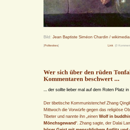
Bild:
Jean Baptiste Siméon Chardin / wikimedia
[
Politeskes
]
Link
(0 Kommen
Wer sich über den rüden Tonfal
Kommentaren beschwert ...
... der sollte lieber mal auf dem Roten Platz i
Der tibetische Kommunistenchef Zhang Qingli
Mittwoch die Vorwürfe gegen das religiöse Ob
Tibeter und nannte ihn „einen
Wolf in buddhi
Mönchsgewand
“. Zhang sagte, der Dalai La
böser Geist mit menschlichem Antlitz un