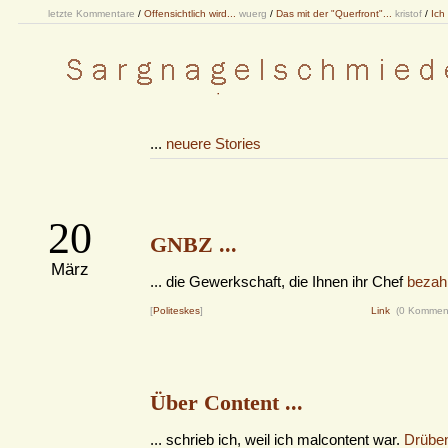
letzte Kommentare
/
Offensichtlich wird...
wuerg
/
Das mit der "Querfront"...
kristof
/
Ich
...
neuere Stories
20
GNBZ ...
März
... die Gewerkschaft, die Ihnen ihr Chef
bezahl
[
Politeskes
]
Link
(0 Kommen
Über Content ...
... schrieb ich, weil ich malcontent war.
Drüben