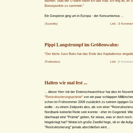
Blumen. Statt der U-Bahn nahm ich das Rad. Ich fing an, im 
Bonuspunkte zu sammeln."
Ein Gespenst ging um in Europa - der Konsumismus ...
[
Sozeiitty
]
Link
(
3 Kommen
Pippi Langstrumpf im Größenwahn:
"Der letzte Juso-Buko hat das Ende des Kapitalismus eingeläu
[
Politeskes
]
Link
(0 Kommen
Halten wir mal fest ...
... dieser Herr mit der Entenschwanzfrisur hat also im Novem
"Restrukturierungsprämie"
von ein paar schlappen Milliönchen
schon im Frühsommer 2009 zusätzlich zu seinem üppigen Geh
wollte - zu einem Zeitpunkt also, als von einer "Restrukturie
Nordbank keinerlei Rede sein konnte - eher im Gegenteil. Wies
überhaupt eine "Prämie" geben, für etwas, was er doch noch g
hingekriegt hat? Wobei ich große Zweifel hege, ob er die Aufg
"Restrukturierung" jemals abschließen wird ...