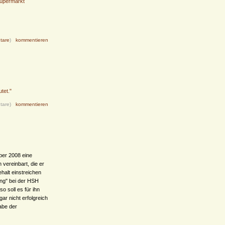
Supermarkt
tare
)
kommentieren
tet."
tare)
kommentieren
ber 2008 eine
 vereinbart, die er
alt einstreichen
rung" bei der HSH
o soll es für ihn
ar nicht erfolgreich
abe der