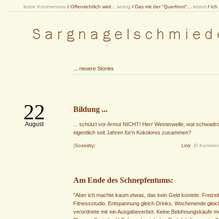
letzte Kommentare
/
Offensichtlich wird...
wuerg
/
Das mit der "Querfront"...
kristof
/
Ich
...
neuere Stories
22
Bildung ...
August
... schützt vor Armut NICHT! Herr Westerwelle, wat schwadro
eigentlich seit Jahren für'n Kokolores zusammen?
[
Sozeiitty
]
Link
(0 Kommen
Am Ende des Schnepfentums:
"Aber ich machte kaum etwas, das kein Geld kostete. Freizeit
Fitnessstudio. Entspannung gleich Drinks. Wochenende gleic
verordnete mir ein Ausgabeverbot. Keine Belohnungskäufe me