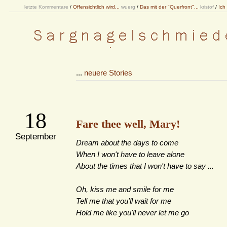
letzte Kommentare
/
Offensichtlich wird...
wuerg
/
Das mit der "Querfront"...
kristof
/
Ich
...
neuere Stories
18
Fare thee well, Mary!
September
Dream about the days to come
When I won't have to leave alone
About the times that I won't have to say ...
Oh, kiss me and smile for me
Tell me that you'll wait for me
Hold me like you'll never let me go