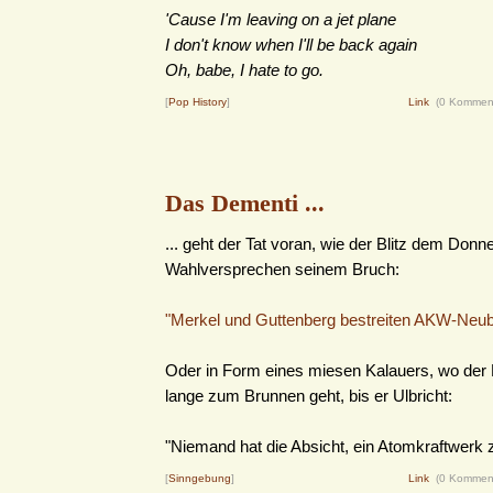
'Cause I'm leaving on a jet plane
I don't know when I'll be back again
Oh, babe, I hate to go.
[
Pop History
]
Link
(0 Kommen
Das Dementi ...
... geht der Tat voran, wie der Blitz dem Donn
Wahlversprechen seinem Bruch:
"Merkel und Guttenberg bestreiten AKW-Neub
Oder in Form eines miesen Kalauers, wo der
lange zum Brunnen geht, bis er Ulbricht:
"Niemand hat die Absicht, ein Atomkraftwerk z
[
Sinngebung
]
Link
(0 Kommen