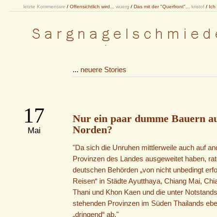
letzte Kommentare
/
Offensichtlich wird...
wuerg
/
Das mit der "Querfront"...
kristof
/
Ich
...
neuere Stories
17
Nur ein paar dumme Bauern a
Norden?
Mai
"Da sich die Unruhen mittlerweile auch auf a
Provinzen des Landes ausgeweitet haben, rat
deutschen Behörden „von nicht unbedingt erfo
Reisen“ in Städte Ayutthaya, Chiang Mai, Chi
Thani und Khon Kaen und die unter Notstands
stehenden Provinzen im Süden Thailands ebe
„dringend“ ab."