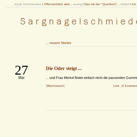
letzte Kommentare
/
Offensichtlich wird...
wuerg
/
Das mit der "Querfront"...
kristof
/
Ich
...
neuere Stories
27
Die Oder steigt ...
Mai
... und Frau Merkel findet einfach nicht die passenden Gummi
[
Mischmasch
]
Link
(
4 Kommen