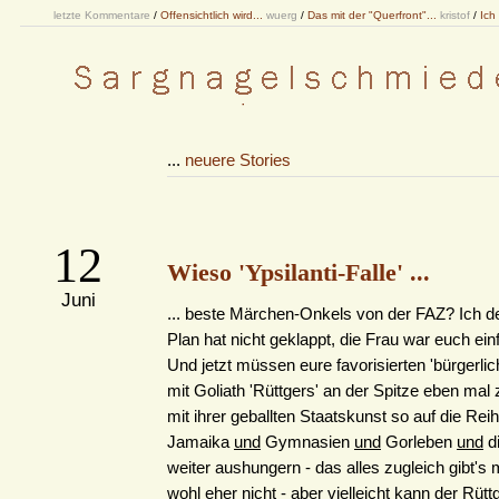
letzte Kommentare
/
Offensichtlich wird...
wuerg
/
Das mit der "Querfront"...
kristof
/
Ich
...
neuere Stories
12
Wieso 'Ypsilanti-Falle' ...
Juni
... beste Märchen-Onkels von der FAZ? Ich d
Plan hat nicht geklappt, die Frau war euch einf
Und jetzt müssen eure favorisierten 'bürgerlic
mit Goliath 'Rüttgers' an der Spitze eben mal 
mit ihrer geballten Staatskunst so auf die Rei
Jamaika
und
Gymnasien
und
Gorleben
und
d
weiter aushungern - das alles zugleich gibt's
wohl eher nicht - aber vielleicht kann der Rütt