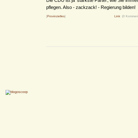
Die CDU ist ja 'stärkste Partei', wie Sie imm
pflegen. Also - zackzack! - Regierung bilden!
[
Provinzielles
]
Link
(0 Kommen