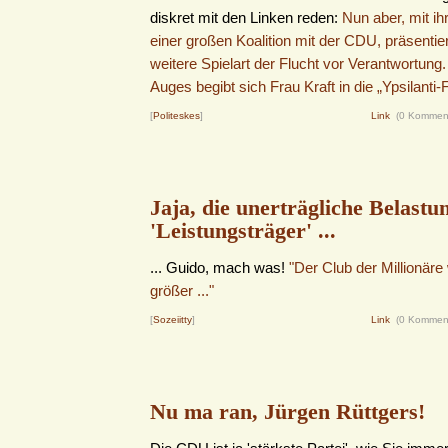
diskret mit den Linken reden:
Nun aber, mit ih
einer großen Koalition mit der CDU, präsentier
weitere Spielart der Flucht vor Verantwortun
Auges begibt sich Frau Kraft in die „Ypsilanti-F
[
Politeskes
]
Link
(0 Kommen
Jaja, die unerträgliche Belastu
'Leistungsträger' ...
... Guido, mach was!
"Der Club der Millionäre
größer ..."
[
Sozeiitty
]
Link
(0 Kommen
Nu ma ran, Jürgen Rüttgers!