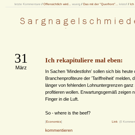
letzte Kommentare
/
Offensichtlich wird...
wuerg
/
Das mit der "Querfront"...
kristof
/
Ich
31
Ich rekapituliere mal eben:
März
In Sachen 'Mindestlohn' sollen sich bis heute 
Branchenprofiteure der 'Tariffreiheit' melden, d
länger von fehlenden Lohnuntergrenzen ganz
profitieren wollen. Erwartungsgemäß zeigen 
Finger in die Luft.
So - where is the beef?
[
Economics
]
Link
(0 Kommen
kommentieren