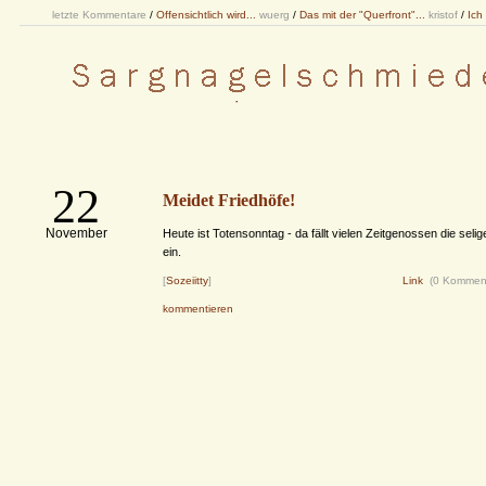
letzte Kommentare
/
Offensichtlich wird...
wuerg
/
Das mit der "Querfront"...
kristof
/
Ich
22
Meidet Friedhöfe!
November
Heute ist Totensonntag - da fällt vielen Zeitgenossen die sel
ein.
[
Sozeiitty
]
Link
(0 Kommen
kommentieren