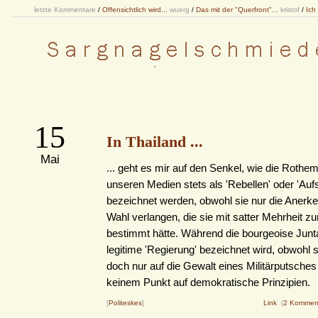
letzte Kommentare
/
Offensichtlich wird...
wuerg
/
Das mit der "Querfront"...
kristof
/
Ich
15
In Thailand ...
Mai
... geht es mir auf den Senkel, wie die Roth
unseren Medien stets als 'Rebellen' oder 'Auf
bezeichnet werden, obwohl sie nur die Anerk
Wahl verlangen, die sie mit satter Mehrheit z
bestimmt hätte. Während die bourgeoise Junta
legitime 'Regierung' bezeichnet wird, obwohl s
doch nur auf die Gewalt eines Militärputsches 
keinem Punkt auf demokratische Prinzipien.
[
Politeskes
]
Link
(
2 Kommen