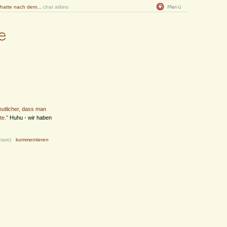
 hatte nach dem...
chat atkins
eutlicher, dass man
te."
Huhu - wir haben
tare)
kommentieren