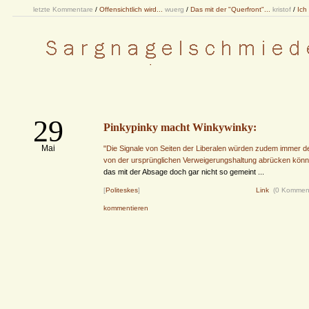
letzte Kommentare
/
Offensichtlich wird...
wuerg
/
Das mit der "Querfront"...
kristof
/
Ich
29
Pinkypinky macht Winkywinky:
Mai
"Die Signale von Seiten der Liberalen würden zudem immer d
von der ursprünglichen Verweigerungshaltung abrücken könn
das mit der Absage doch gar nicht so gemeint ...
[
Politeskes
]
Link
(0 Kommen
kommentieren