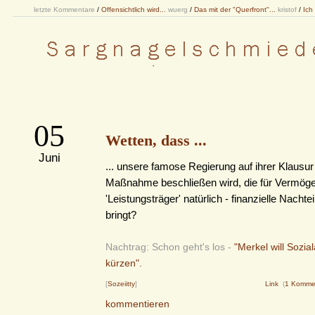
letzte Kommentare
/
Offensichtlich wird...
wuerg
/
Das mit der "Querfront"...
kristof
/
Ich
05
Wetten, dass ...
Juni
... unsere famose Regierung auf ihrer Klausur 
Maßnahme beschließen wird, die für Vermöge
'Leistungsträger' natürlich - finanzielle Nachtei
bringt?
Nachtrag: Schon geht's los -
"Merkel will Sozi
kürzen".
[
Sozeiitty
]
Link
(
1 Komme
kommentieren