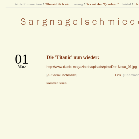
letzte Kommentare
/
Offensichtlich wird...
wuerg
/
Das mit der "Querfront"...
kristof
/
Ich
01
Die 'Titanic' nun wieder:
März
http://www.titanic-magazin.de/uploads/pics/Der-Neue_01.jpg
[
Auf dem Fischmarkt
]
Link
(0 Kommen
kommentieren