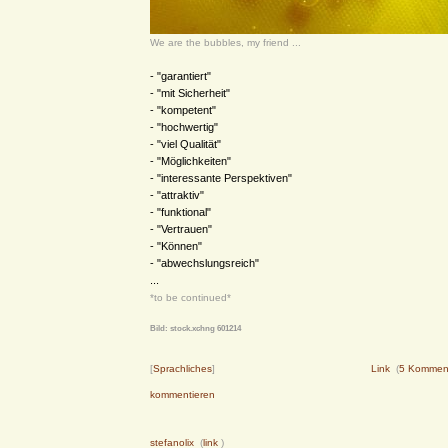
We are the bubbles, my friend ...
- "garantiert"
- "mit Sicherheit"
- "kompetent"
- "hochwertig"
- "viel Qualität"
- "Möglichkeiten"
- "interessante Perspektiven"
- "attraktiv"
- "funktional"
- "Vertrauen"
- "Können"
- "abwechslungsreich"
...
*to be continued*
Bild: stock.xchng 601214
[
Sprachliches
]
Link
(
5 Kommen
kommentieren
stefanolix
(
link
)