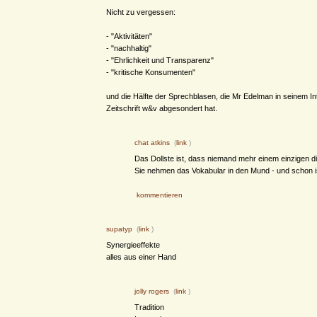
Nicht zu vergessen:
- "Aktivitäten"
- "nachhaltig"
- "Ehrlichkeit und Transparenz"
- "kritische Konsumenten"
und die Hälfte der Sprechblasen, die Mr Edelman in seinem In
Zeitschrift w&v abgesondert hat.
chat atkins
(
link
)
Das Dollste ist, dass niemand mehr einem einzigen di
Sie nehmen das Vokabular in den Mund - und schon is
kommentieren
supatyp
(
link
)
Synergieeffekte
alles aus einer Hand
jolly rogers
(
link
)
Tradition