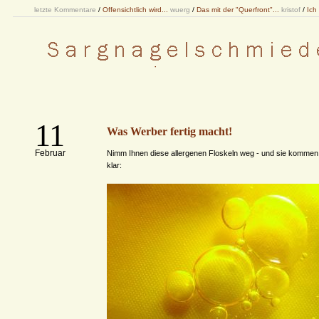
letzte Kommentare
/
Offensichtlich wird...
wuerg
/
Das mit der "Querfront"...
kristof
/
Ich
11
Was Werber fertig macht!
Februar
Nimm Ihnen diese allergenen Floskeln weg - und sie kommen
klar: