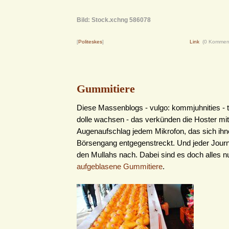
Bild: Stock.xchng 586078
[
Politeskes
]
Link
(0 Kommen
Gummitiere
Diese Massenblogs - vulgo: kommjuhnities - t
dolle wachsen - das verkünden die Hoster mi
Augenaufschlag jedem Mikrofon, das sich ih
Börsengang entgegenstreckt. Und jeder Journa
den Mullahs nach. Dabei sind es doch alles n
aufgeblasene Gummitiere
.