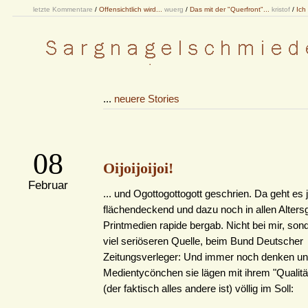
letzte Kommentare
/
Offensichtlich wird...
wuerg
/
Das mit der "Querfront"...
kristof
/
Ich
...
neuere Stories
08
Oijoijoijoi!
Februar
... und Ogottogottogott geschrien. Da geht es 
flächendeckend und dazu noch in allen Alters
Printmedien rapide bergab. Nicht bei mir, sond
viel seriöseren Quelle, beim Bund Deutscher
Zeitungsverleger: Und immer noch denken u
Medientycönchen sie lägen mit ihrem "Qualitä
(der faktisch alles andere ist) völlig im Soll: