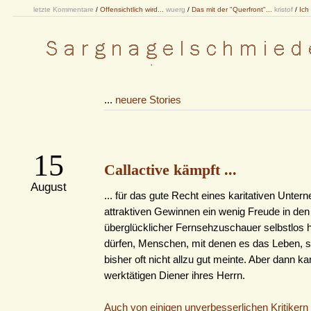
letzte Kommentare
/
Offensichtlich wird...
wuerg
/
Das mit der "Querfront"...
kristof
/
Ich
...
neuere Stories
15
Callactive kämpft ...
August
... für das gute Recht eines karitativen Unter
attraktiven Gewinnen ein wenig Freude in den 
überglücklicher Fernsehzuschauer selbstlos h
dürfen, Menschen, mit denen es das Leben, so
bisher oft nicht allzu gut meinte. Aber dann k
werktätigen Diener ihres Herrn.
Auch von einigen unverbesserlichen Kritikern