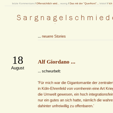
letzte Kommentare
/
Offensichtlich wird...
wuerg
/
Das mit der "Querfront"...
kristof
/
Ich
...
neuere Stories
18
Alf Giordano ...
August
... schwurbelt:
'
Für mich war die Gigantomantie der zentra
in Köln-Ehrenfeld von vornherein eine Art Kri
die Umwelt gewesen, ein hoch integrationsfein
nur ein gutes an sich hatte, nämlich die wahre
dahinter unfreiwillig zu offenbaren.'