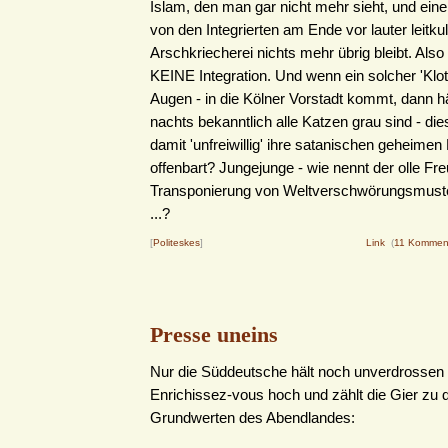
Islam, den man gar nicht mehr sieht, und eine
von den Integrierten am Ende vor lauter leitkul
Arschkriecherei nichts mehr übrig bleibt. Also w
KEINE Integration. Und wenn ein solcher 'Klotz'
Augen - in die Kölner Vorstadt kommt, dann hä
nachts bekanntlich alle Katzen grau sind - di
damit 'unfreiwillig' ihre satanischen geheimen
offenbart? Jungejunge - wie nennt der olle Fr
Transponierung von Weltverschwörungsmust
...?
[
Politeskes
]
Link
(
11 Kommen
Presse uneins
Nur die Süddeutsche hält noch unverdrossen
Enrichissez-vous hoch und zählt die Gier zu 
Grundwerten des Abendlandes: