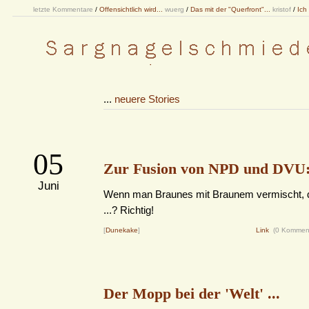
letzte Kommentare
/
Offensichtlich wird...
wuerg
/
Das mit der "Querfront"...
kristof
/
Ich
...
neuere Stories
05
Zur Fusion von NPD und DVU
Juni
Wenn man Braunes mit Braunem vermischt, d
...? Richtig!
[
Dunekake
]
Link
(0 Kommen
Der Mopp bei der 'Welt' ...