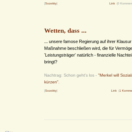
[
Sozeiitty
]
Link
(0 Kommen
Wetten, dass ...
... unsere famose Regierung auf ihrer Klausur 
Maßnahme beschließen wird, die für Vermöge
'Leistungsträger' natürlich - finanzielle Nachtei
bringt?
Nachtrag: Schon geht's los -
"Merkel will Sozi
kürzen".
[
Sozeiitty
]
Link
(
1 Komme