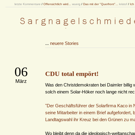
letzte Kommentare
/
Offensichtlich wird...
wuerg
/
Das mit der "Querfront"...
kristof
/
Ich
...
neuere Stories
06
CDU total empört!
März
Was den Christdemokraten bei Daimler billig 
solch einem Solar-Höker noch lange nicht rec
"Der Geschäftsführer der Solarfirma Kaco in
seine Mitarbeiter in einem Brief aufgefordert, b
Landtagswahl ihr Kreuz bei den Grünen zu m
Wo bleibt denn da die ideologisch-weltanscha